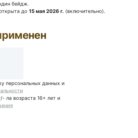
один бейдж.
 открыта до
15 мая 2026 г.
(включительно).
применен
ку персональных данных и
альности
- ла возраста 16+ лет и
щения