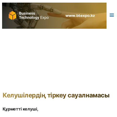
Келушілердің тіркеу сауалнамасы
Құрметті келуші,