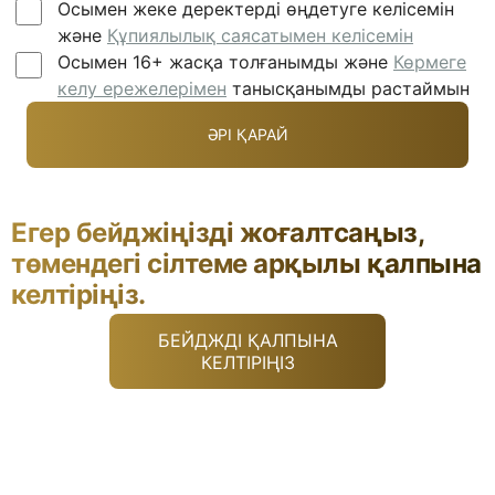
Осымен жеке деректерді өңдетуге келісемін
және
Құпиялылық саясатымен келісемін
Осымен 16+ жасқа толғанымды және
Көрмеге
келу ережелерімен
танысқанымды растаймын
Егер бейджіңізді жоғалтсаңыз,
төмендегі сілтеме арқылы қалпына
келтіріңіз.
БЕЙДЖДІ ҚАЛПЫНА
КЕЛТІРІҢІЗ