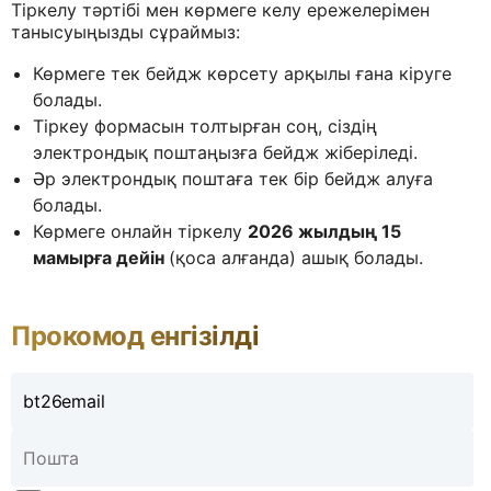
Тіркелу тәртібі мен көрмеге келу ережелерімен
танысуыңызды сұраймыз:
Көрмеге тек бейдж көрсету арқылы ғана кіруге
болады.
Тіркеу формасын толтырған соң, сіздің
электрондық поштаңызға бейдж жіберіледі.
Әр электрондық поштаға тек бір бейдж алуға
болады.
Көрмеге онлайн тіркелу
2026 жылдың 15
мамырға дейін
(қоса алғанда) ашық болады.
Прокомод eнгізілді