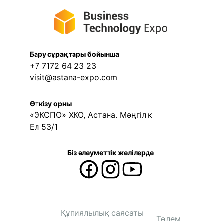
Бару сұрақтары бойынша
+7 7172 64 23 23
visit@astana-expo.com
Өткізу орны
«ЭКСПО» ХКО, Астана. Мәңгілік
Ел 53/1
Біз әлеуметтік желілерде
Құпиялылық саясаты
Төлем