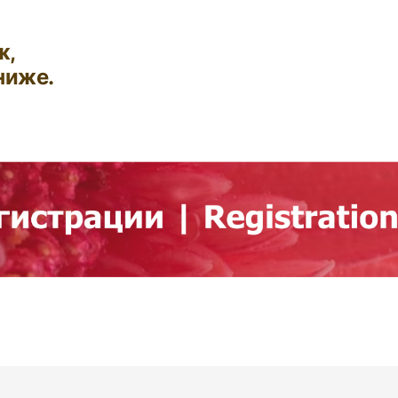
ж,
ниже.