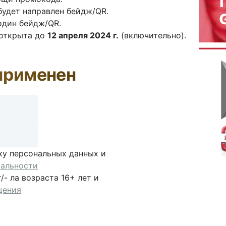
 будет направлен бейдж/QR.
один бейдж/QR.
 открыта до
12 апреля 2024 г.
(включительно).
применен
ку персональных данных и
альности
- ла возраста 16+ лет и
щения