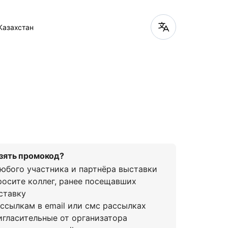
 Казахстан
взять промокод?
любого участника и партнёра выставки
росите коллег, ранее посещавших
ставку
 ссылкам в email или смс рассылках
игласительные от организатора