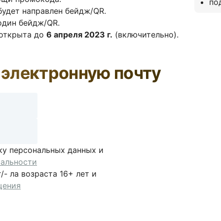
по
 будет направлен бейдж/QR.
один бейдж/QR.
 открыта до
6 апреля 2023 г.
(включительно).
 электронную почту
ку персональных данных и
альности
- ла возраста 16+ лет и
щения