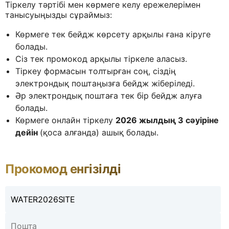
Тіркелу тәртібі мен көрмеге келу ережелерімен
танысуыңызды сұраймыз:
Көрмеге тек бейдж көрсету арқылы ғана кіруге
болады.
Cіз тек промокод арқылы тіркеле аласыз.
Тіркеу формасын толтырған соң, сіздің
электрондық поштаңызға бейдж жіберіледі.
Әр электрондық поштаға тек бір бейдж алуға
болады.
Көрмеге онлайн тіркелу
2026 жылдың 3 сәуіріне
дейін
(қоса алғанда) ашық болады.
Прокомод eнгізілді