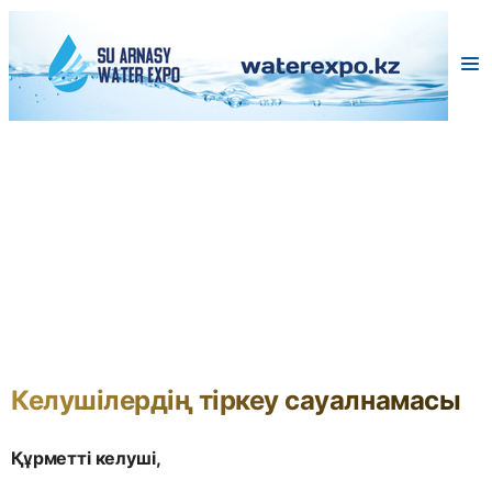
Келушілердің тіркеу сауалнамасы
Құрметті келуші,