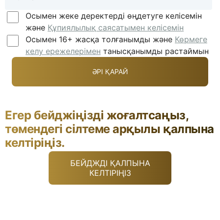
Осымен жеке деректерді өңдетуге келісемін
және
Құпиялылық саясатымен келісемін
Осымен 16+ жасқа толғанымды және
Көрмеге
келу ережелерімен
танысқанымды растаймын
Егер бейджіңізді жоғалтсаңыз,
төмендегі сілтеме арқылы қалпына
келтіріңіз.
БЕЙДЖДІ ҚАЛПЫНА
КЕЛТІРІҢІЗ