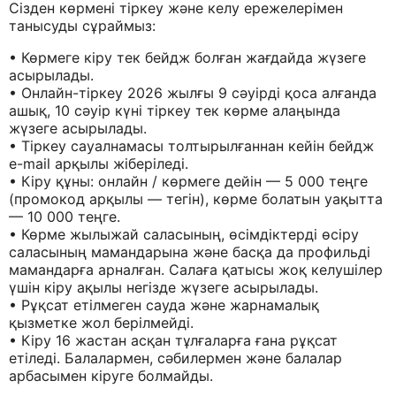
Сізден көрмені тіркеу және келу ережелерімен
танысуды сұраймыз:
• Көрмеге кіру тек бейдж болған жағдайда жүзеге
асырылады.
• Онлайн-тіркеу 2026 жылғы 9 сәуірді қоса алғанда
ашық, 10 сәуір күні тіркеу тек көрме алаңында
жүзеге асырылады.
• Тіркеу сауалнамасы толтырылғаннан кейін бейдж
e-mail арқылы жіберіледі.
• Кіру құны: онлайн / көрмеге дейін — 5 000 теңге
(промокод арқылы — тегін), көрме болатын уақытта
— 10 000 теңге.
• Көрме жылыжай саласының, өсімдіктерді өсіру
саласының мамандарына және басқа да профильді
мамандарға арналған. Салаға қатысы жоқ келушілер
үшін кіру ақылы негізде жүзеге асырылады.
• Рұқсат етілмеген сауда және жарнамалық
қызметке жол берілмейді.
• Кіру 16 жастан асқан тұлғаларға ғана рұқсат
етіледі. Балалармен, сәбилермен және балалар
арбасымен кіруге болмайды.