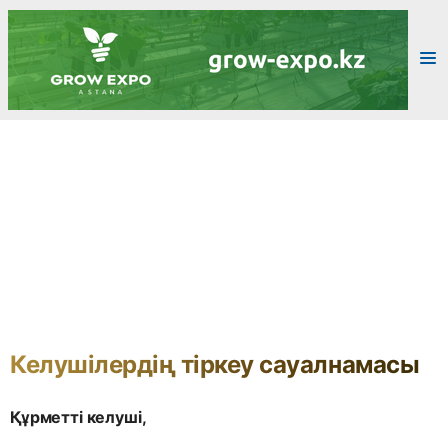
Келушілердің тіркеу сауалнамасы
Құрметті келуші,