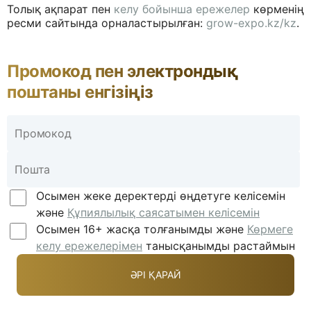
Толық ақпарат пен
келу бойынша ережелер
көрменің
ресми сайтында орналастырылған:
grow-expo.kz/kz
.
Промокод пен электрондық
поштаны енгізіңіз
Осымен жеке деректерді өңдетуге келісемін
және
Құпиялылық саясатымен келісемін
Осымен 16+ жасқа толғанымды және
Көрмеге
келу ережелерімен
танысқанымды растаймын