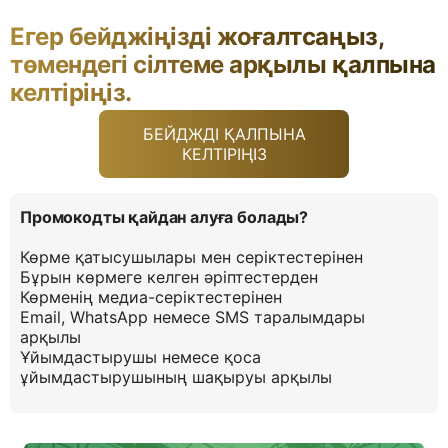
Егер бейджіңізді жоғалтсаңыз,
төмендегі сілтеме арқылы қалпына
келтіріңіз.
БЕЙДЖДІ ҚАЛПЫНА
КЕЛТІРІҢІЗ
Промокодты қайдан алуға болады?
Көрме қатысушылары мен серіктестерінен
Бұрын көрмеге келген әріптестерден
Көрменің медиа-серіктестерінен
Email, WhatsApp немесе SMS таралымдары
арқылы
Ұйымдастырушы немесе қоса
ұйымдастырушының шақыруы арқылы