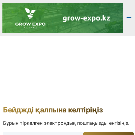
Бейджді қалпына келтіріңіз
Бұрын тіркелген электрондық поштаңызды енгізіңіз.